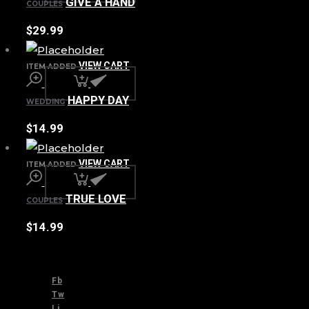
GIVE A HAND
COUPLES
$
29.99
VIEW CART
ITEM ADDED
HAPPY DAY
WEDDING
$
14.99
VIEW CART
ITEM ADDED
TRUE LOVE
COUPLES
$
14.99
Fb
Tw
Li